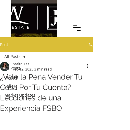
Post
MY REAL ESTATE BLOG
All Posts
realtrjules
All Posts
Feb 12, 2025
3 min read
¿Vale la Pena Vender Tu
Buyers
Casa Por Tu Cuenta?
Sellers
Market Updates
Lecciones de una
Experiencia FSBO