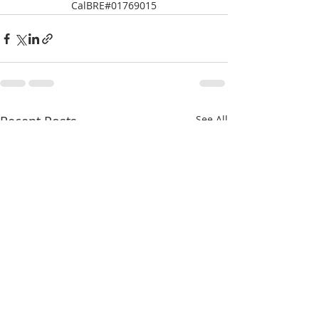
CalBRE#01769015
Recent Posts
See All